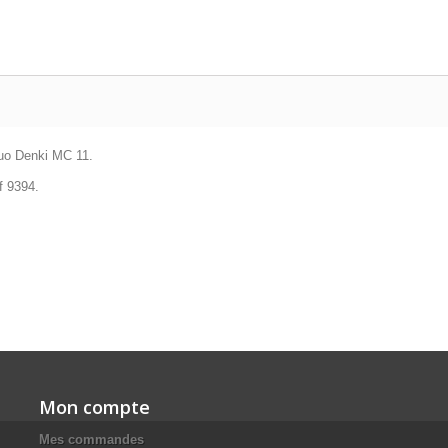
huo Denki MC 11.
f 9394.
Mon compte
Mes commandes