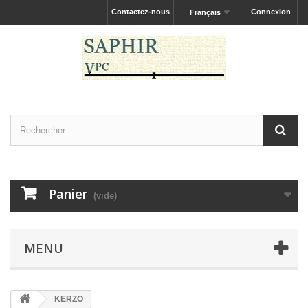
Contactez-nous
Connexion
Français
Panier
(vide)
MENU
KERZO