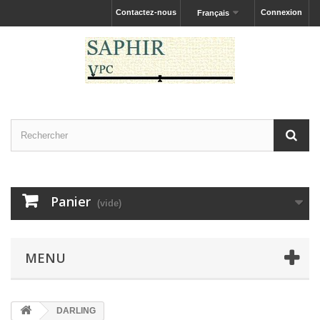
Contactez-nous
Connexion
Français
Panier
(vide)
MENU
DARLING