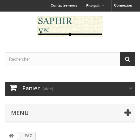
Contactez-nous
Connexion
Français
Panier
(vide)
MENU
PAZ