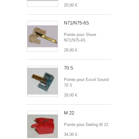
20,00 €
N71/N75-6S
Pointe pour Shure
N71/N75-6S
29,00 €
70 S
Pointe pour Excel Sound
70 S
29,00 €
M 22
Pointe pour Darling M 22
34,00 €