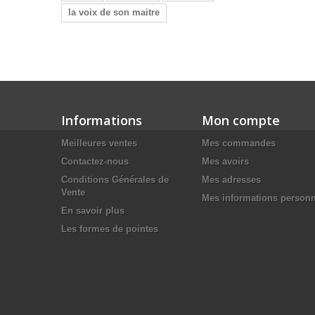
la voix de son maitre
Informations
Mon compte
Meilleures ventes
Mes commandes
Contactez-nous
Mes avoirs
Conditions Générales de
Mes adresses
Vente
Mes informations personn
En savoir plus
Les formes de pointes