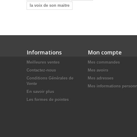
la voix de son maitre
Informations
Mon compte
Meilleures ventes
Mes commandes
Contactez-nous
Mes avoirs
Conditions Générales de
Mes adresses
Vente
Mes informations personn
En savoir plus
Les formes de pointes