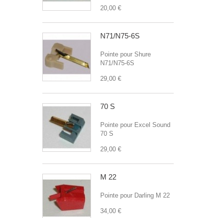
20,00 €
N71/N75-6S
Pointe pour Shure
N71/N75-6S
29,00 €
70 S
Pointe pour Excel Sound
70 S
29,00 €
M 22
Pointe pour Darling M 22
34,00 €