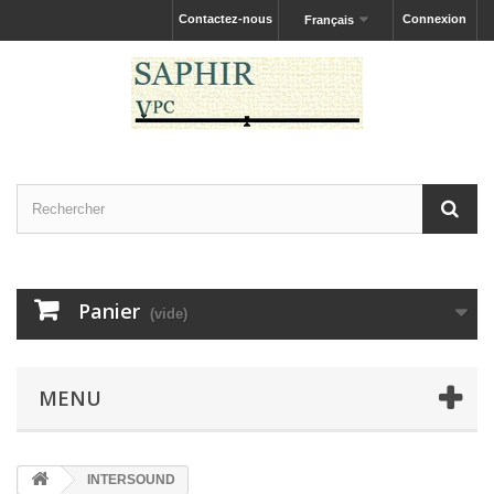
Contactez-nous
Connexion
Français
Panier
(vide)
MENU
INTERSOUND