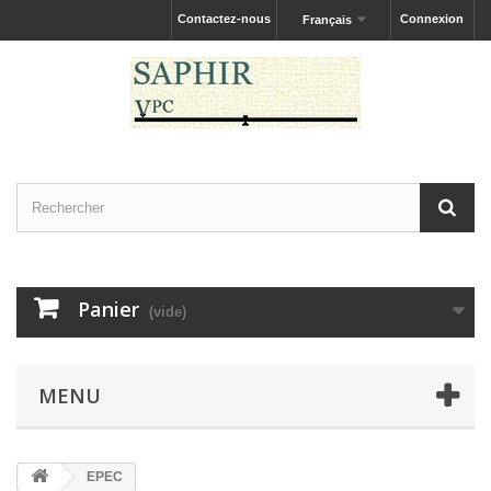
Contactez-nous
Connexion
Français
Panier
(vide)
MENU
EPEC