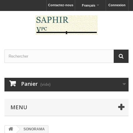
Contactez-nous
Connexion
Français
Panier
(vide)
MENU
SONORAMA