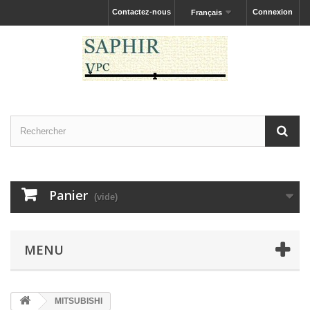
Contactez-nous
Connexion
Français
Panier
(vide)
MENU
MITSUBISHI