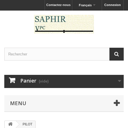
Contactez-nous
Connexion
Français
Panier
(vide)
MENU
PILOT