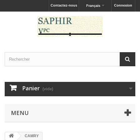
Contactez-nous
Connexion
Français
Panier
(vide)
MENU
CAMRY