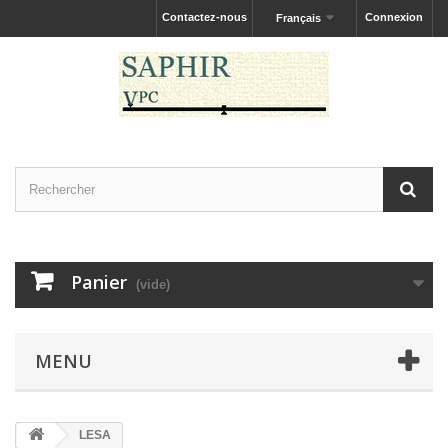
Contactez-nous
Connexion
Français
Panier
(vide)
MENU
LESA