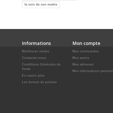
la voix de son maitre
Informations
Mon compte
Meilleures ventes
Mes commandes
Contactez-nous
Mes avoirs
Conditions Générales de
Mes adresses
Vente
Mes informations personn
En savoir plus
Les formes de pointes