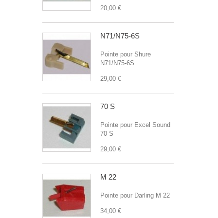
20,00 €
N71/N75-6S
Pointe pour Shure
N71/N75-6S
29,00 €
70 S
Pointe pour Excel Sound
70 S
29,00 €
M 22
Pointe pour Darling M 22
34,00 €