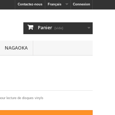
Contactez-nous
Français
Connexion
Panier
(vide)
NAGAOKA
our lecture de disques vinyls