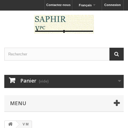
Contactez-nous
Connexion
Français
Panier
(vide)
MENU
V M