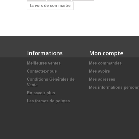
la voix de son maitre
Informations
Mon compte
Meilleures ventes
Mes commandes
Contactez-nous
Mes avoirs
Conditions Générales de
Mes adresses
Vente
Mes informations personn
En savoir plus
Les formes de pointes