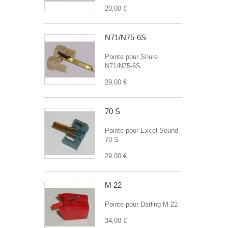
20,00 €
N71/N75-6S
Pointe pour Shure
N71/N75-6S
29,00 €
70 S
Pointe pour Excel Sound
70 S
29,00 €
M 22
Pointe pour Darling M 22
34,00 €