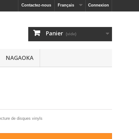
Contactez-nous
Français
Connexion
Panier
(vide)
NAGAOKA
ecture de disques vinyls