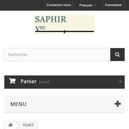
Contactez-nous
Connexion
Français
Panier
(vide)
MENU
TEXET