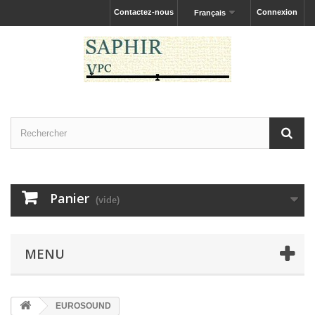
Contactez-nous
Connexion
Français
Panier
(vide)
MENU
EUROSOUND