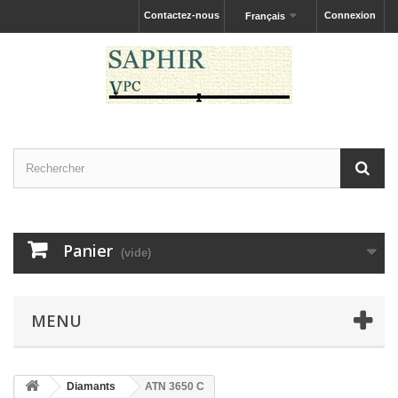
Contactez-nous
Connexion
Français
Panier
(vide)
MENU
Diamants
ATN 3650 C