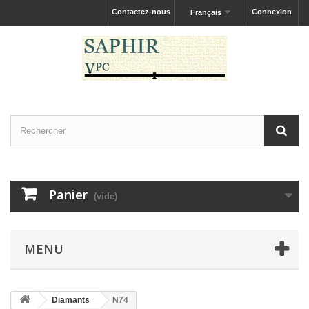
Contactez-nous
Connexion
Français
Panier
(vide)
MENU
Diamants
N74