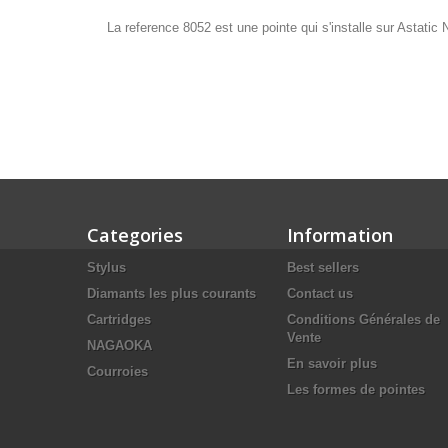
La reference 8052 est une pointe qui s'installe sur Astatic 
Categories
Information
Stylus
Best sellers
Diamants les plus courants
Contact us
Cartridges
Conditions Générales de
Vente
NAGAOKA
En savoir plus
Courroies
Les formes de pointes