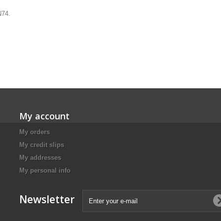
N74.
My account
My orders
My credit slips
My addresses
My personal info
Newsletter