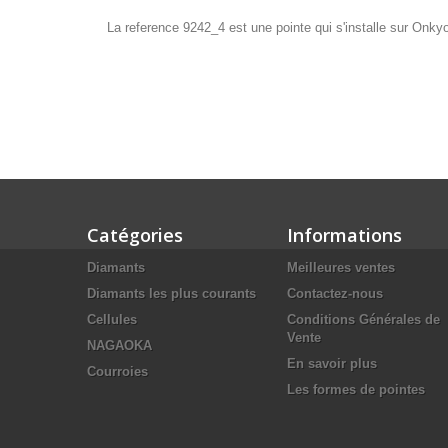
La reference 9242_4 est une pointe qui s'installe sur Onk
Catégories
Informations
Diamants
Meilleures ventes
Diamants les plus courants
Contactez-nous
Cellules
Conditions Générales de
Vente
NAGAOKA
En savoir plus
Courroies
Les formes de pointes