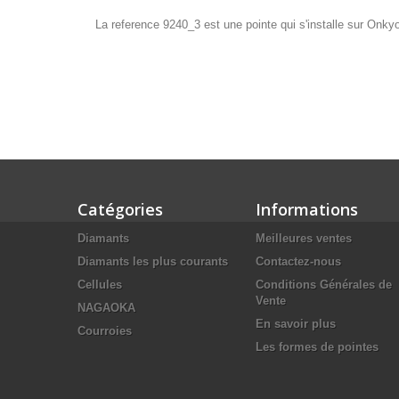
La reference 9240_3 est une pointe qui s'installe sur Onk
Catégories
Informations
Diamants
Meilleures ventes
Diamants les plus courants
Contactez-nous
Cellules
Conditions Générales de
Vente
NAGAOKA
En savoir plus
Courroies
Les formes de pointes