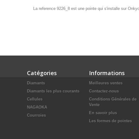
La reference 9226_8 est une pointe qui s'installe sur Onk
Catégories
Informations
Diamants
Meilleures ventes
Diamants les plus courants
Contactez-nous
Cellules
Conditions Générales de
Vente
NAGAOKA
En savoir plus
Courroies
Les formes de pointes