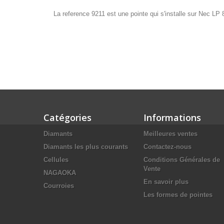
La reference 9211 est une pointe qui s'installe sur Nec LP
Catégories
Informations
Diamants
Meilleures ventes
Diamants les plus courants
Contactez-nous
Cellules
Conditions Générales de
Vente
NAGAOKA
En savoir plus
Courroies
Les formes de pointes