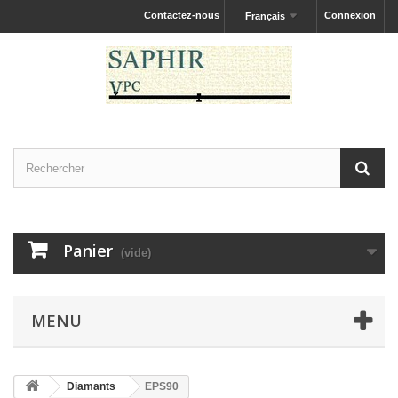
Contactez-nous
Connexion
Français
Panier
(vide)
MENU
Diamants
EPS90