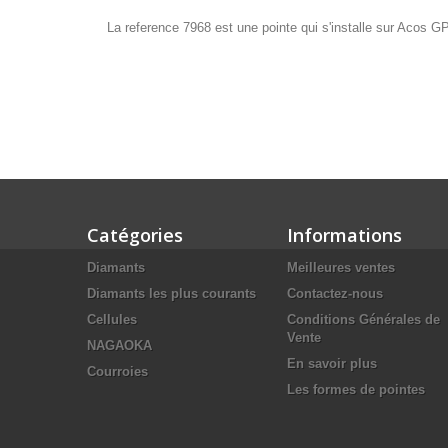
La reference 7968 est une pointe qui s'installe sur Acos G
Catégories
Informations
Diamants
Meilleures ventes
Diamants les plus courants
Contactez-nous
Cellules
Conditions Générales de
Vente
NAGAOKA
En savoir plus
Courroies
Les formes de pointes