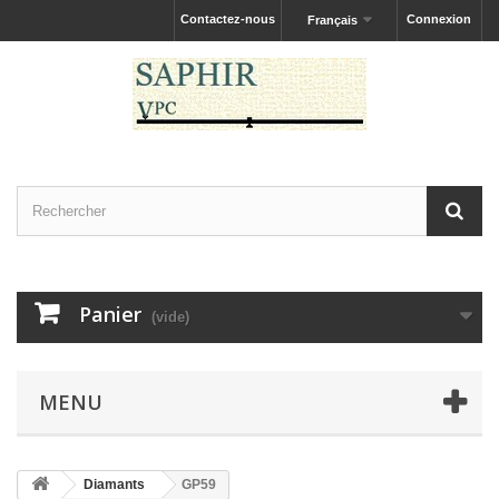
Contactez-nous
Connexion
Français
Panier
(vide)
MENU
Diamants
GP59