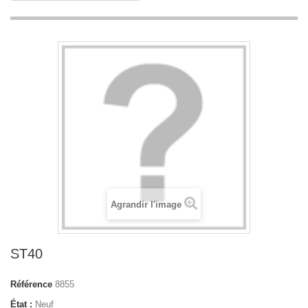
Agrandir l'image
ST40
Référence
8855
État :
Neuf