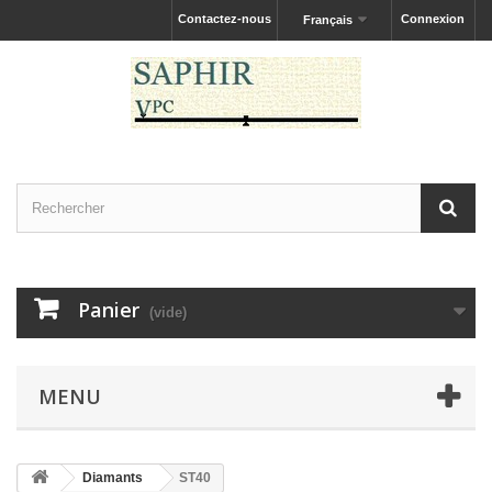
Contactez-nous
Connexion
Français
Panier
(vide)
MENU
Diamants
ST40