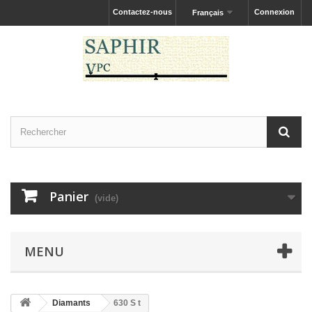
Contactez-nous
Connexion
Français
Panier
(vide)
MENU
Diamants
630 S t