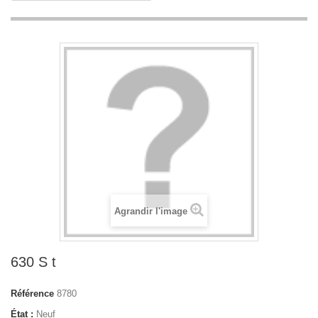
Agrandir l'image
630 S t
Référence
8780
État :
Neuf