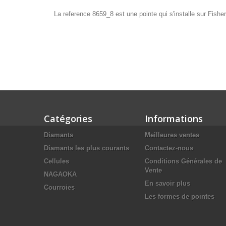
La reference 8659_8 est une pointe qui s'installe sur Fish
Catégories
Informations
Diamants
Meilleures ventes
Diamants les plus courants
Contactez-nous
Cellules
Conditions Générales de
Vente
NAGAOKA
En savoir plus
Courroies
Les formes de pointes