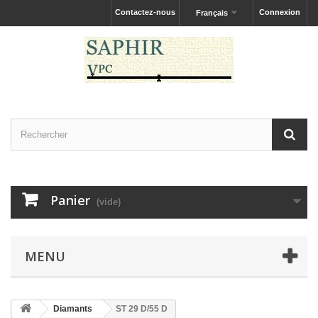
Contactez-nous
Connexion
Français
Panier
(vide)
MENU
Diamants
ST 29 D/55 D