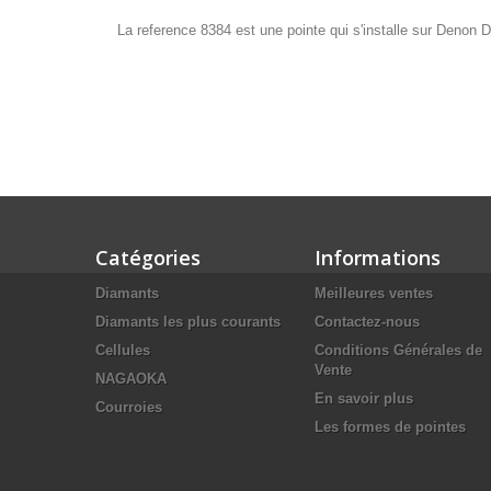
La reference 8384 est une pointe qui s'installe sur Denon 
Catégories
Informations
Diamants
Meilleures ventes
Diamants les plus courants
Contactez-nous
Cellules
Conditions Générales de
Vente
NAGAOKA
En savoir plus
Courroies
Les formes de pointes