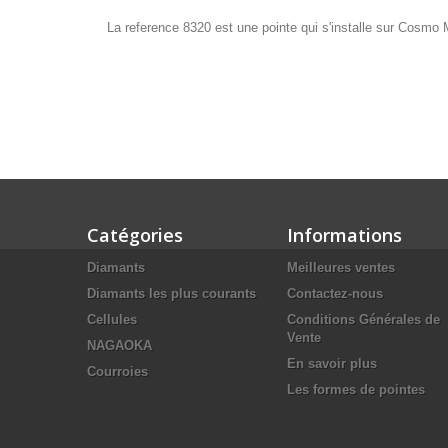
La reference 8320 est une pointe qui s'installe sur Cosmo
Catégories
Informations
Diamants
Meilleures ventes
Diamants les plus courants
Contactez-nous
Cellules
Conditions Générales de
Vente
NAGAOKA
En savoir plus
Courroies
Les formes de pointes