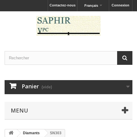
Contactez-nous
Connexion
Français
Panier
(vide)
MENU
Diamants
SN303