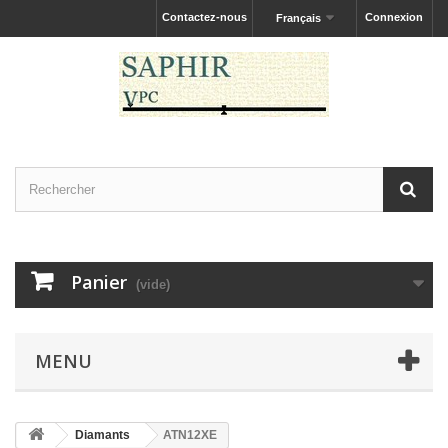
Contactez-nous
Connexion
Français
Panier
(vide)
MENU
Diamants
ATN12XE