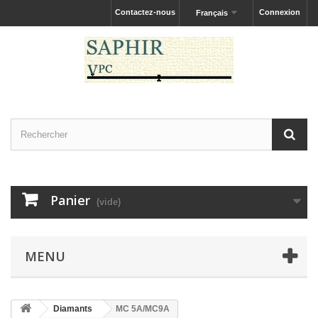
Contactez-nous
Connexion
Français
Panier
(vide)
MENU
Diamants
MC 5A/MC9A