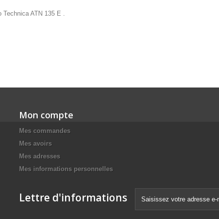
io Technica ATN 135 E .
Mon compte
Mes commandes
Mes avoirs
Mes adresses
Mes informations personnelles
Lettre d'informations