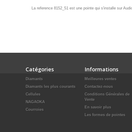
La reference 8152_51 est une pointe qui s'installe sur Aud
Catégories
Informations
Diamants
Meilleures ventes
Diamants les plus courants
Contactez-nous
Cellules
Conditions Générales de
Vente
NAGAOKA
En savoir plus
Courroies
Les formes de pointes