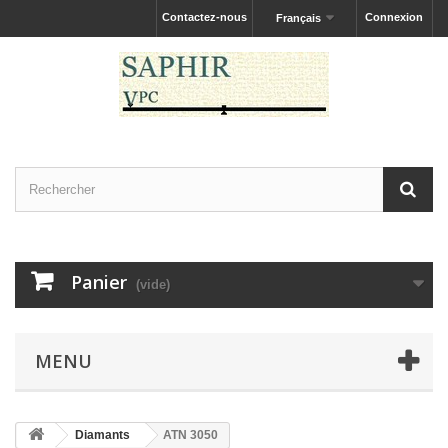
Contactez-nous
Connexion
Français
Panier
(vide)
MENU
Diamants
ATN 3050