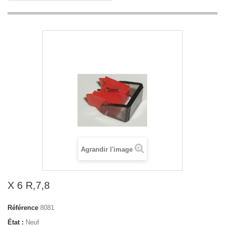
Agrandir l'image
X 6 R,7,8
Référence
8081
État :
Neuf