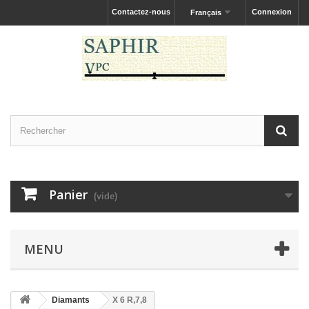
Contactez-nous
Connexion
Français
Panier
(vide)
MENU
Diamants
X 6 R,7,8