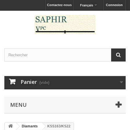
Contactez-nous
Connexion
Français
Panier
(vide)
MENU
Diamants
KSS163/KS22