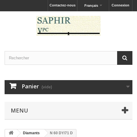
Contactez-nous
Connexion
Français
Panier
(vide)
MENU
Diamants
N 60 DY/71 D