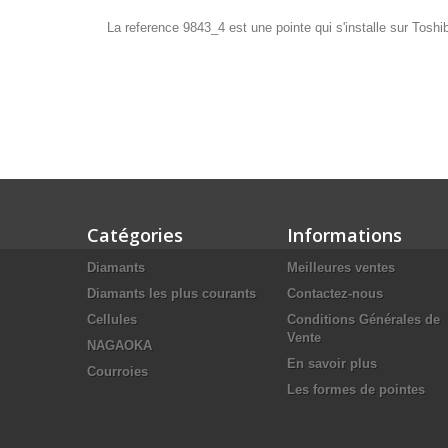
La reference 9843_4 est une pointe qui s'installe sur Tosh
Catégories
Informations
Diamants
Meilleures ventes
Diamants les plus courants
Contactez-nous
Cellules
Conditions Générales de
Vente
NAGAOKA
En savoir plus
Courroies
Les formes de pointes