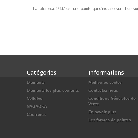
La reference 9837 est une pointe qui s'installe sur Thoms
Catégories
Informations
Diamants
Meilleures ventes
Diamants les plus courants
Contactez-nous
Cellules
Conditions Générales de
Vente
NAGAOKA
En savoir plus
Courroies
Les formes de pointes