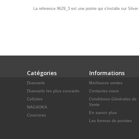
La reference 9629_3 est une pointe qui s'installe sur Sil
Catégories
Informations
Diamants
Meilleures ventes
Diamants les plus courants
Contactez-nous
Cellules
Conditions Générales de
Vente
NAGAOKA
En savoir plus
Courroies
Les formes de pointes