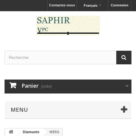
Contactez-nous
Connexion
Français
Panier
(vide)
MENU
Diamants
N95G