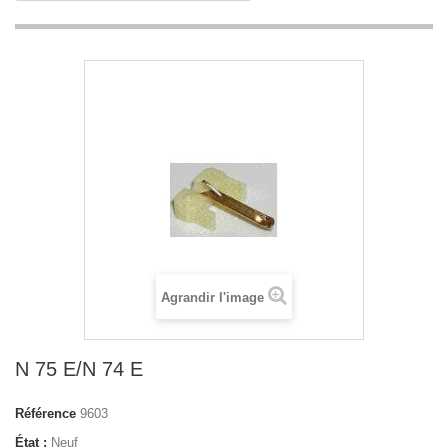
Agrandir l'image
N 75 E/N 74 E
Référence
9603
État :
Neuf