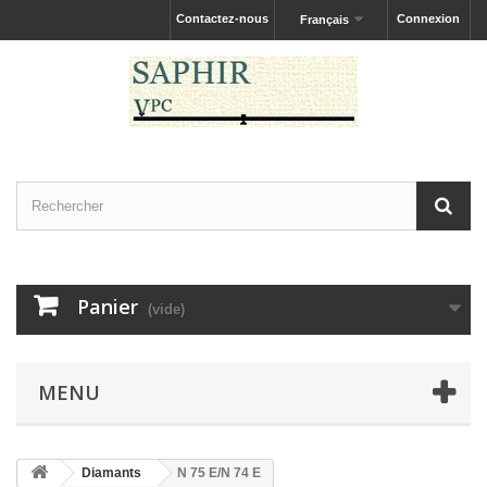
Contactez-nous
Connexion
Français
Panier
(vide)
MENU
Diamants
N 75 E/N 74 E