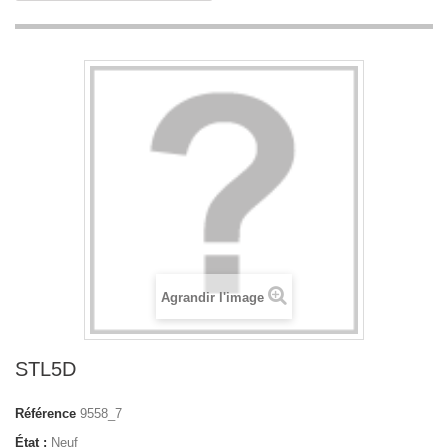
Agrandir l'image
STL5D
Référence
9558_7
État :
Neuf