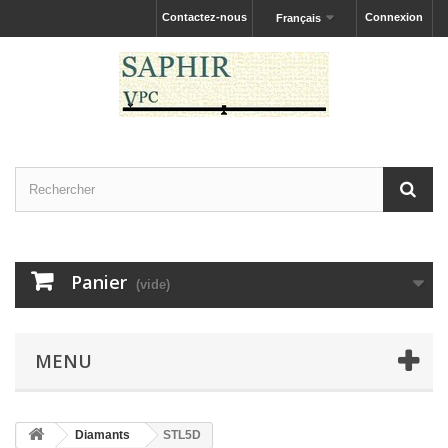
Contactez-nous
Connexion
Français
Panier
(vide)
MENU
Diamants
STL5D