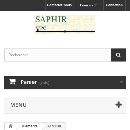
Contactez-nous
Connexion
Français
Panier
(vide)
MENU
Diamants
ATN110E