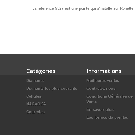
La reference 9527 est une pointe qui s'installe sur Ronette
Catégories
Informations
Diamants
Meilleures ventes
Diamants les plus courants
Contactez-nous
Cellules
Conditions Générales de
Vente
NAGAOKA
En savoir plus
Courroies
Les formes de pointes